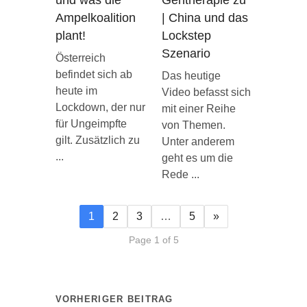
und was die
Gentherapie zu
Ampelkoalition
| China und das
plant!
Lockstep
Szenario
Österreich
befindet sich ab
Das heutige
heute im
Video befasst sich
Lockdown, der nur
mit einer Reihe
für Ungeimpfte
von Themen.
gilt. Zusätzlich zu
Unter anderem
...
geht es um die
Rede ...
1
2
3
…
5
»
Page 1 of 5
VORHERIGER BEITRAG