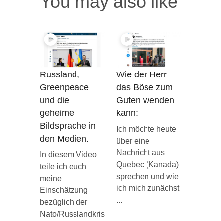
You may also like
Russland,
Wie der Herr
Greenpeace
das Böse zum
und die
Guten wenden
geheime
kann:
Bildsprache in
Ich möchte heute
den Medien.
über eine
Nachricht aus
In diesem Video
Quebec (Kanada)
teile ich euch
sprechen und wie
meine
ich mich zunächst
Einschätzung
...
bezüglich der
Nato/Russlandkris