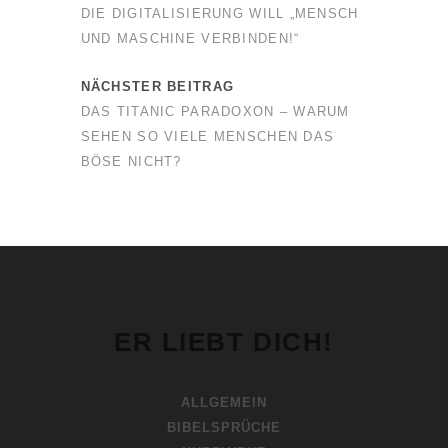
DIE DIGITALISIERUNG WILL „MENSCH
UND MASCHINE VERBINDEN!“
NÄCHSTER BEITRAG
DAS TITANIC PARADOXON – WARUM
SEHEN SO VIELE MENSCHEN DAS
BÖSE NICHT?
ER LIEBT DICH!
ALLGEMEIN
BIBELSPRÜCHE