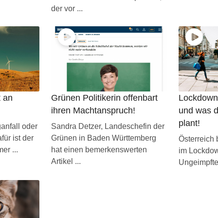
der vor ...
t an
Grünen Politikerin offenbart
Lockdown 
ihren Machtanspruch!
und was d
plant!
anfall oder
Sandra Detzer, Landeschefin der
ür ist der
Grünen in Baden Württemberg
Österreich 
er ...
hat einen bemerkenswerten
im Lockdown
Artikel ...
Ungeimpfte g