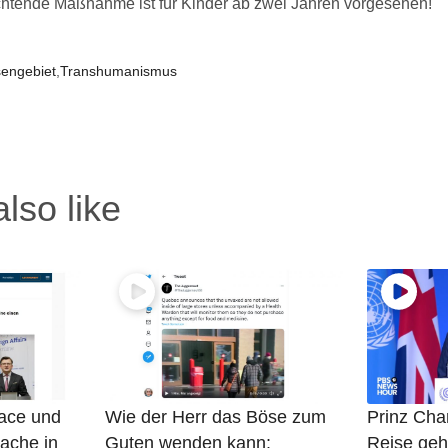
tende Maßnahme ist für Kinder ab zwei Jahren vorgesehen!
sengebiet
,
Transhumanismus
lso like
ace und
Wie der Herr das Böse zum
Prinz Char
ache in
Guten wenden kann:
Reise geh