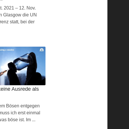
. 2021 – 12. Nov.
in Glasgow die UN
enz statt, bei der
keine Ausrede als
em Bösen entgegen
 muss ich erst einmal
as böse ist. Im ...