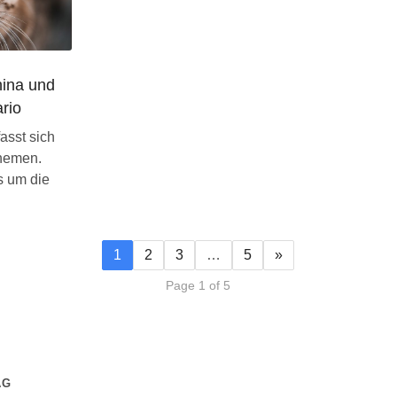
hina und
rio
asst sich
Themen.
s um die
1
2
3
…
5
»
Page 1 of 5
AG