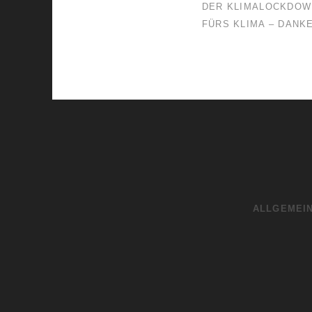
DER KLIMALOCKDOW
FÜRS KLIMA – DANK
ALLGEMEI