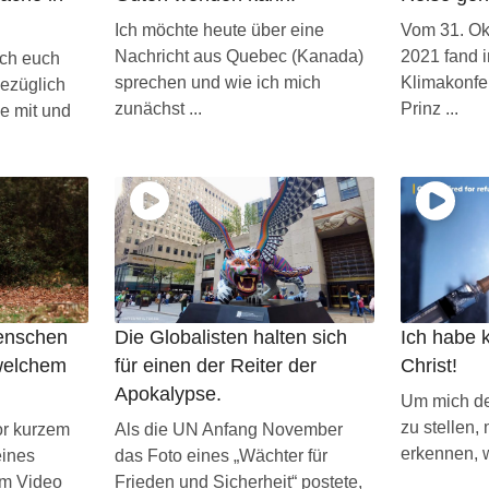
Ich möchte heute über eine
Vom 31. Okt
Nachricht aus Quebec (Kanada)
2021 fand 
ich euch
sprechen und wie ich mich
Klimakonfer
ezüglich
zunächst ...
Prinz ...
e mit und
enschen
Die Globalisten halten sich
Ich habe 
 welchem
für einen der Reiter der
Christ!
Apokalypse.
Um mich d
zu stellen,
or kurzem
Als die UN Anfang November
erkennen, w
eines
das Foto eines „Wächter für
sem Video
Frieden und Sicherheit“ postete,