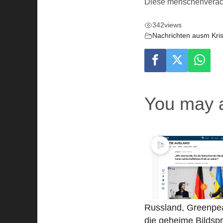
Diese menschenverach
342
views
Nachrichten ausm Kri
You may a
Russland, Greenpe
die geheime Bildspr