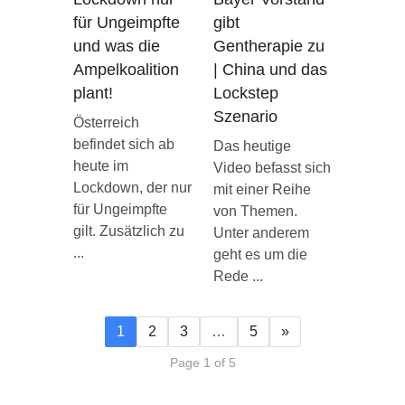
für Ungeimpfte
gibt
und was die
Gentherapie zu
Ampelkoalition
| China und das
plant!
Lockstep
Szenario
Österreich
befindet sich ab
Das heutige
heute im
Video befasst sich
Lockdown, der nur
mit einer Reihe
für Ungeimpfte
von Themen.
gilt. Zusätzlich zu
Unter anderem
...
geht es um die
Rede ...
1
2
3
…
5
»
Page 1 of 5