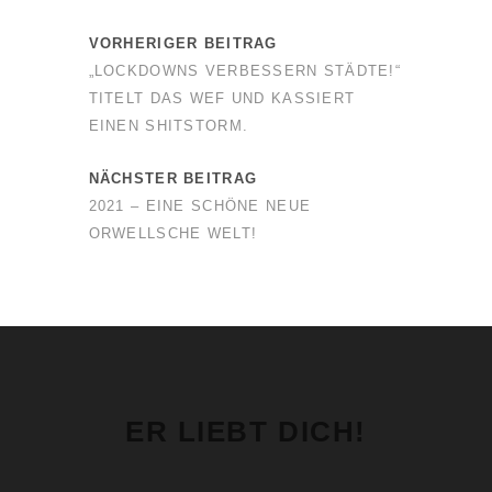
VORHERIGER BEITRAG
„LOCKDOWNS VERBESSERN STÄDTE!“
TITELT DAS WEF UND KASSIERT
EINEN SHITSTORM.
NÄCHSTER BEITRAG
2021 – EINE SCHÖNE NEUE
ORWELLSCHE WELT!
ER LIEBT DICH!