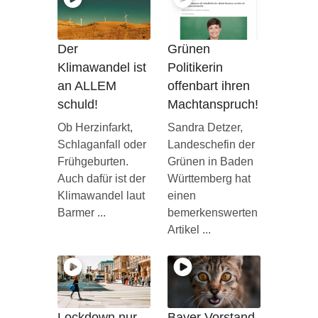
Der
Grünen
Klimawandel ist
Politikerin
an ALLEM
offenbart ihren
schuld!
Machtanspruch!
Ob Herzinfarkt,
Sandra Detzer,
Schlaganfall oder
Landeschefin der
Frühgeburten.
Grünen in Baden
Auch dafür ist der
Württemberg hat
Klimawandel laut
einen
Barmer ...
bemerkenswerten
Artikel ...
Lockdown nur
Bayer Vorstand