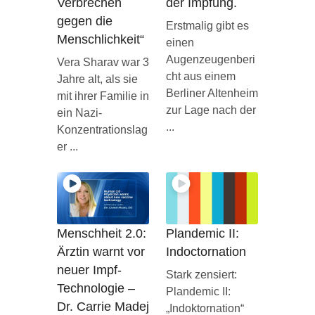
Verbrechen
der Impfung.
gegen die
Erstmalig gibt es
Menschlichkeit“
einen
Augenzeugenberi
Vera Sharav war 3
cht aus einem
Jahre alt, als sie
Berliner Altenheim
mit ihrer Familie in
zur Lage nach der
ein Nazi-
...
Konzentrationslag
er ...
Menschheit 2.0:
Plandemic II:
Ärztin warnt vor
Indoctornation
neuer Impf-
Stark zensiert:
Technologie –
Plandemic II:
Dr. Carrie Madej
„Indoktornation“