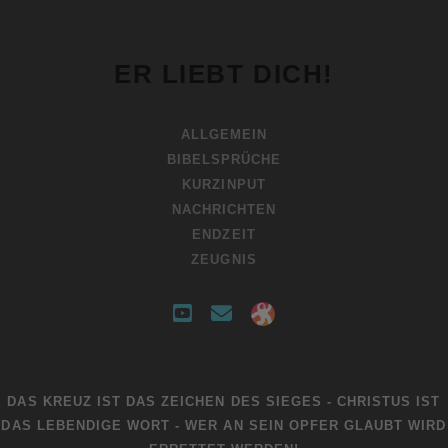
ER LIEBT DICH!
ALLGEMEIN
BIBELSPRÜCHE
KURZINPUT
NACHRICHTEN
ENDZEIT
ZEUGNIS
y
e
s
o
m
o
u
a
c
DAS KREUZ IST DAS ZEICHEN DES SIEGES - CHRISTUS IST
t
i
i
DAS LEBENDIGE WORT - WER AN SEIN OPFER GLAUBT WIRD