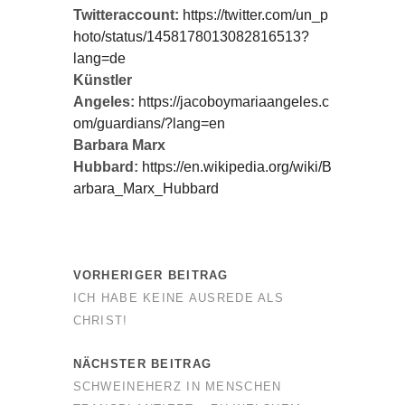
Twitteraccount:
https://twitter.com/un_p
hoto/status/1458178013082816513?
lang=de
Künstler
Angeles:
https://jacoboymariaangeles.c
om/guardians/?lang=en
Barbara Marx
Hubbard:
https://en.wikipedia.org/wiki/B
arbara_Marx_Hubbard
VORHERIGER BEITRAG
ICH HABE KEINE AUSREDE ALS
CHRIST!
NÄCHSTER BEITRAG
SCHWEINEHERZ IN MENSCHEN