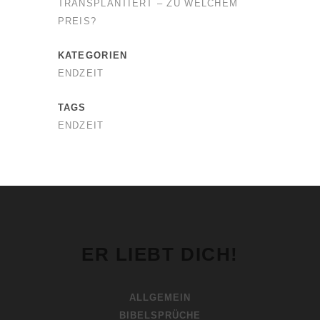
TRANSPLANTIERT – ZU WELCHEM
PREIS?
KATEGORIEN
ENDZEIT
TAGS
ENDZEIT
ER LIEBT DICH!
ALLGEMEIN
BIBELSPRÜCHE