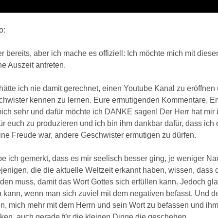
o:
r bereits, aber ich mache es offiziell: Ich möchte mich mit dies
e Auszeit antreten.
hätte ich nie damit gerechnet, einen Youtube Kanal zu eröffnen u
chwister kennen zu lernen. Eure ermutigenden Kommentare, Ema
ich sehr und dafür möchte ich DANKE sagen! Der Herr hat mir in
ür euch zu produzieren und ich bin ihm dankbar dafür, dass ich 
eine Freude war, andere Geschwister ermutigen zu dürfen.
e ich gemerkt, dass es mir seelisch besser ging, je weniger Na
enigen, die die aktuelle Weltzeit erkannt haben, wissen, dass d
rden muss, damit das Wort Gottes sich erfüllen kann. Jedoch gl
 kann, wenn man sich zuviel mit dem negativen befasst. Und 
n, mich mehr mit dem Herrn und sein Wort zu befassen und ihm 
en, auch gerade für die kleinen Dinge die geschehen.