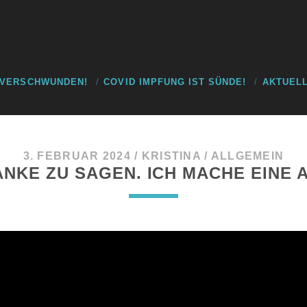
 VERSCHWUNDEN!
COVID IMPFUNG IST SÜNDE!
AKTUELL
3. FEBRUAR 2024
/
KRISTINA
/
ALLGEMEIN
DANKE ZU SAGEN. ICH MACHE EINE A