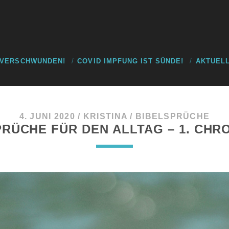
 VERSCHWUNDEN!
COVID IMPFUNG IST SÜNDE!
AKTUELL
4. JUNI 2020
/
KRISTINA
/
BIBELSPRÜCHE
RÜCHE FÜR DEN ALLTAG – 1. CHRO