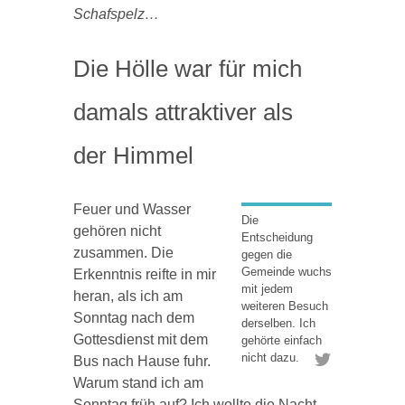
Schafspelz…
Die Hölle war für mich
damals attraktiver als
der Himmel
Feuer und Wasser
Die
gehören nicht
Entscheidung
zusammen. Die
gegen die
Gemeinde wuchs
Erkenntnis reifte in mir
mit jedem
heran, als ich am
weiteren Besuch
Sonntag nach dem
derselben. Ich
Gottesdienst mit dem
gehörte einfach
nicht dazu.
Bus nach Hause fuhr.
Warum stand ich am
Sonntag früh auf? Ich wollte die Nacht