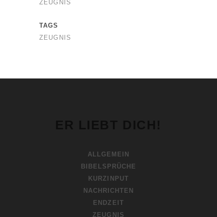
ZEUGNIS
TAGS
ZEUGNIS
ER LIEBT DICH!
ALLGEMEIN
BIBELSPRÜCHE
KURZINPUT
NACHRICHTEN
ENDZEIT
ZEUGNIS