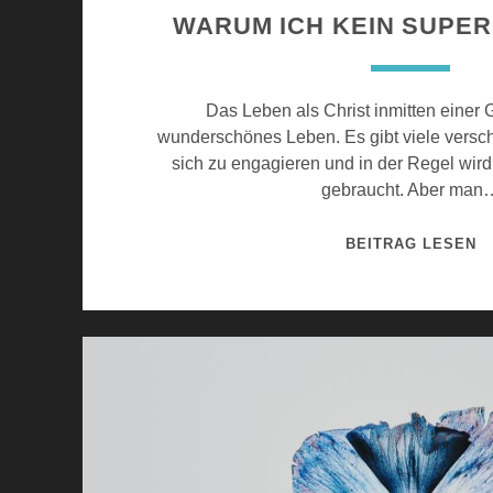
WARUM ICH KEIN SUPER
Das Leben als Christ inmitten einer 
wunderschönes Leben. Es gibt viele versc
sich zu engagieren und in der Regel wir
gebraucht. Aber man
S
BEITRAG LESEN
E
L
B
S
T
Z
W
E
I