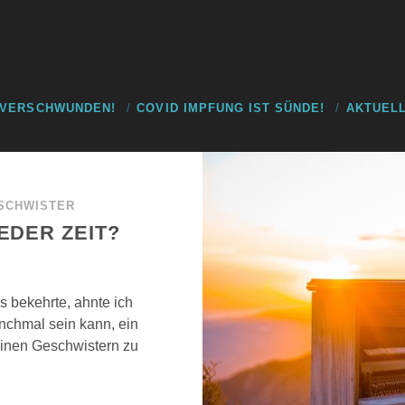
 VERSCHWUNDEN!
COVID IMPFUNG IST SÜNDE!
AKTUELL
SCHWISTER
JEDER ZEIT?
s bekehrte, ahnte ich
anchmal sein kann, ein
inen Geschwistern zu