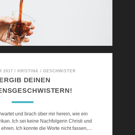
N
–
A
B
E
R
N
I
C
R 2017
/
KRISTINA
/
H
GESCHWISTER
T
ERGIB DEINEN
E
ENSGESCHWISTERN!
I
N
S
rwartet und brach über mir herein, wie ein
A
an. Ich sei keine Nachfolgerin Christi und
M
 ehren. Ich konnte die Worte nicht fassen,…
!