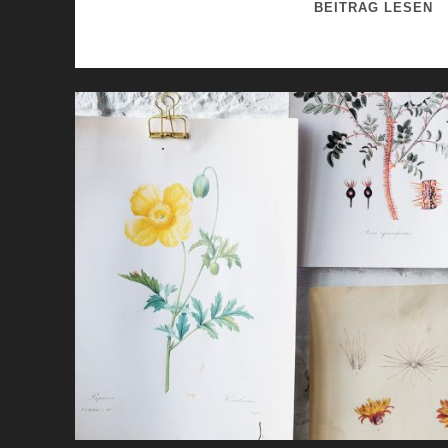
E
BEITRAG LESEN
I
N
Z
E
U
G
N
I
S
S
E
I
N
,
Z
U
J
E