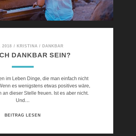
L 2018
/
KRISTINA
/
DANKBAR
ICH DANKBAR SEIN?
 im Leben Dinge, die man einfach nicht
Wenn es wenigstens etwas positives wäre,
an dieser Stelle freuen. Ist es aber nicht.
Und…
K
BEITRAG LESEN
A
N