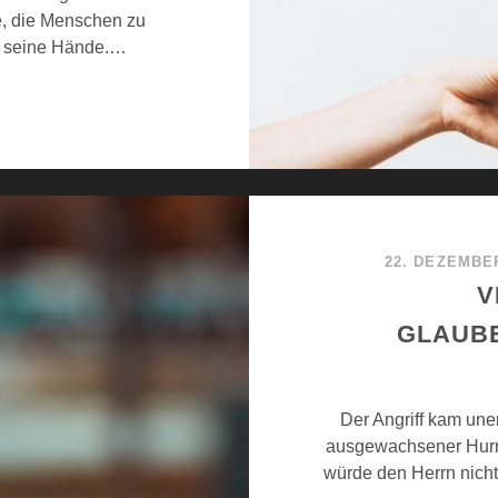
he, die Menschen zu
d seine Hände.…
22. DEZEMBE
V
GLAUB
Der Angriff kam une
ausgewachsener Hurrik
würde den Herrn nicht