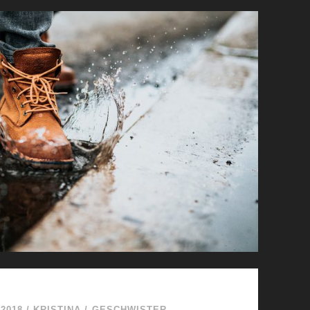
N
I
C
H
D
A
N
K
B
A
R
S
E
I
N
?
2018
/
KRISTINA
/
GESCHWISTER