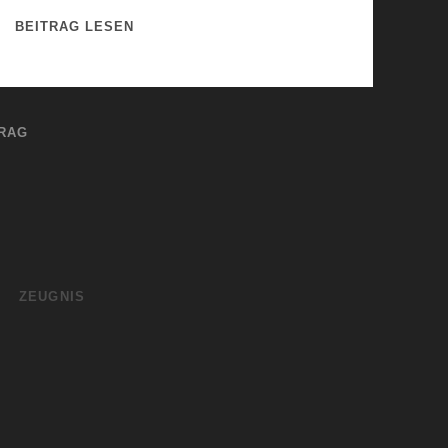
V
BEITRAG LESEN
E
R
G
I
RAG
B
D
E
I
N
E
N
ZEUGNIS
G
L
A
U
B
E