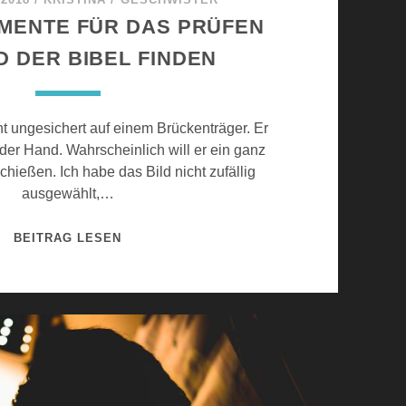
MENTE FÜR DAS PRÜFEN
 DER BIBEL FINDEN
t ungesichert auf einem Brückenträger. Er
der Hand. Wahrscheinlich will er ein ganz
hießen. Ich habe das Bild nicht zufällig
ausgewählt,…
G
BEITRAG LESEN
U
T
E
A
R
G
U