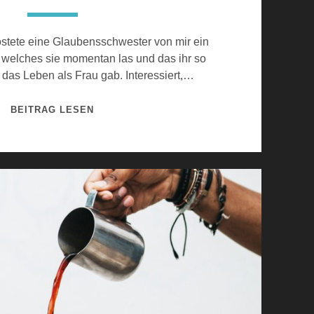
H
A
ostete eine Glaubensschwester von mir ein
N
welches sie momentan las und das ihr so
D
r das Leben als Frau gab. Interessiert,…
D
E
M
BEITRAG LESEN
R
A
B
N
I
C
B
H
E
M
L
A
F
L
I
A
N
L
D
L
E
E
N
I