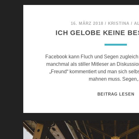
D
E
R
16. MÄRZ 2018
/
KRISTINA
/
A
Z
ICH GELOBE KEINE B
E
I
T
Facebook kann Fluch und Segen zugleich 
?
manchmal als stiller Mitleser an Diskussio
„Freund“ kommentiert und man sich selbs
mahnen muss. Segen
I
BEITRAG LESEN
C
H
G
E
L
O